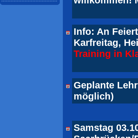
willkommen! M
Info: An Feie
Karfreitag, He
Training in Kl
Geplante Leh
möglich)
Samstag 03.10