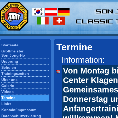
Termine
Startseite
Großmeister
Son Jong-Ho
Information:
Ursprung
Schulen
Von Montag bi
Trainingszeiten
Center Klagen
Über uns
Galerie
Gemeinsames T
Videos
Donnerstag un
Termine
Links
Anfängertrain
Kontakt/Impressum
Datenschutzerklärung