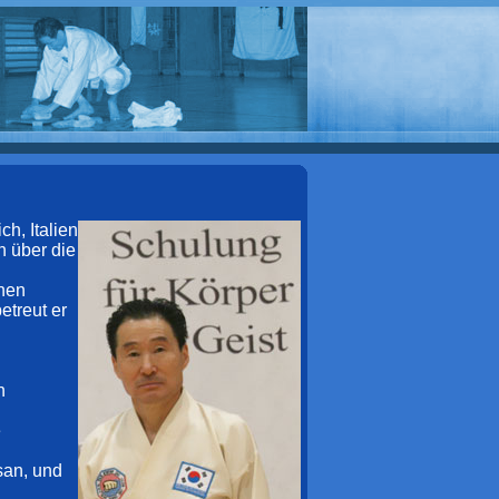
h, Italien
n über die
inen
etreut er
u
n
e
san, und