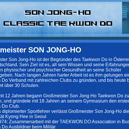
meister SON JONG-HO
ter Son Jong-Ho ist der Begründer des Taekwon Do in Österreic
schland. Sein Ziel ist es, all sein Wissen und seine Erfahrunge
en physischer und psychischer Gesundheit an seine Schüler
geben. Nach langen Jahren harter Arbeit ist es ihm gelungen e
Do Verband mit zahlreichen Clubs zu gründen, und bis heute b
t über 30 Schulen.
mit 12 Jahren begann Großmeister Son Jong Ho Taekwon Do z
en, und gründete mit 18 Jahren an seinem Gymnasium den erste
 Do Club.
s diplomierter Sportlehrer verlässt Großmeister Son Jong-Ho di
tät Kyong Hee in Seoul
1974: Zusammenarbeit mit der TAEKWON DO Association in Bu
Do Ausbildner beim Militär