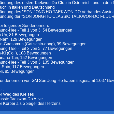
ündung des ersten Taekwon Do Club in Österreich, und in den 
uch in Italien und Deutschland
ründung des "SON JONG HO TAEKWON DO Verbandes Austri
Gründung der "SON JONG-HO CLASSIC TAEKWON-DO FEDE
er folgender Sonderformen:
ung-Hee - Teil 1 von 3, 54 Bewegungen
o Un, 81 Bewegungen
-Nam, 129 Bewegungen
on-Gaesomun (Gat schin-dong), 99 Bewegungen
ung-Hee - Teil 2 von 3, 77 Bewegungen
-Ki (Coli), 108 Bewegungen
anaha-Tan, 152 Bewegungen
ung-Hee - Teil 3 von 3, 135 Bewegungen
u-Shin, 117 Bewegungen
oli, 85 Bewegungen
Sonderformen von GM Son Jong-Ho haben insgesamt 1.037 B
r:
er Weg des Kreises
assic Taekwon-Do Alive
r Körper als Spiegel des Herzens