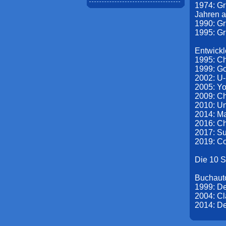
1974: Gr
Jahren a
1990: G
1995: 
Entwickl
1995: Ch
1999: G
2002: U
2005: Y
2009: Ch
2010: Un
2014: M
2016: Ch
2017: S
2019: C
Die 10 
Buchauto
1999: D
2004: Cl
2014: De