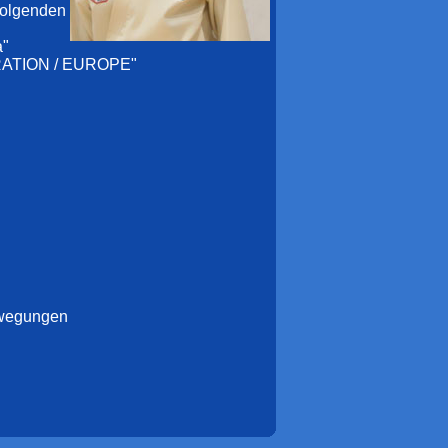
folgenden
a"
RATION / EUROPE"
ewegungen