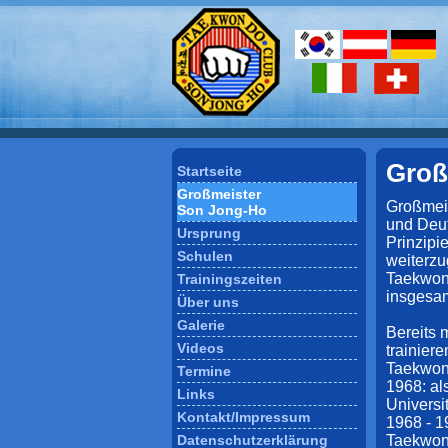
Groß
Startseite
Großmeister
Großmeis
Son Jong-Ho
und Deut
Ursprung
Prinzipi
Schulen
weiterzu
Taekwon 
Trainingszeiten
insgesam
Über uns
Galerie
Bereits 
Videos
trainier
Taekwon
Termine
1968: al
Links
Universi
Kontakt/Impressum
1968 - 
Datenschutzerklärung
Taekwon 